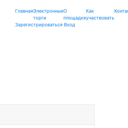
Главная
Электронные
О
Как
Конта
торги
площадке
участвовать
Зарегистрироваться
Вход